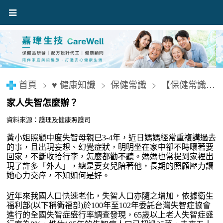
首頁
♥ 健康知識
保健常識
【保健常識】家人失智怎麼辦？
家人失智怎麼辦？
資料來源：
護理及健康照護司
黃小姐照顧中度失智母親已3-4年，近日媽媽經常重複講過去
的事，且出現妄想、幻覺症狀，明明坐在家中卻不時嚷著要
回家，不斷收拾行李，怎麼都勸不聽。媽媽也常提到家裡出
現了許多「外人」，總是要女兒陪著他，長期的照顧壓力讓
她心力交瘁，不知如何是好。
近年來我國人口快速老化，失智人口亦隨之增加，依據衛生
福利部(以下稱衛福部)於100年至102年委託台灣失智症協會
進行的全國失智症盛行率調查發現，65歲以上老人失智症盛