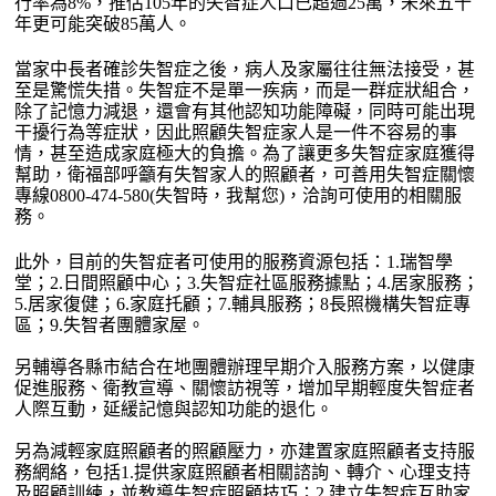
行率為8%，推估105年的失智症人口已超過25萬，未來五十
年更可能突破85萬人。
當家中長者確診失智症之後，病人及家屬往往無法接受，甚
至是驚慌失措。失智症不是單一疾病，而是一群症狀組合，
除了記憶力減退，還會有其他認知功能障礙，同時可能出現
干擾行為等症狀，因此照顧失智症家人是一件不容易的事
情，甚至造成家庭極大的負擔。為了讓更多失智症家庭獲得
幫助，衛福部呼籲有失智家人的照顧者，可善用失智症關懷
專線0800-474-580(失智時，我幫您)，洽詢可使用的相關服
務。
此外，目前的失智症者可使用的服務資源包括：1.瑞智學
堂；2.日間照顧中心；3.失智症社區服務據點；4.居家服務；
5.居家復健；6.家庭托顧；7.輔具服務；8長照機構失智症專
區；9.失智者團體家屋。
另輔導各縣市結合在地團體辦理早期介入服務方案，以健康
促進服務、衛教宣導、關懷訪視等，增加早期輕度失智症者
人際互動，延緩記憶與認知功能的退化。
另為減輕家庭照顧者的照顧壓力，亦建置家庭照顧者支持服
務網絡，包括1.提供家庭照顧者相關諮詢、轉介、心理支持
及照顧訓練，並教導失智症照顧技巧；2.建立失智症互助家