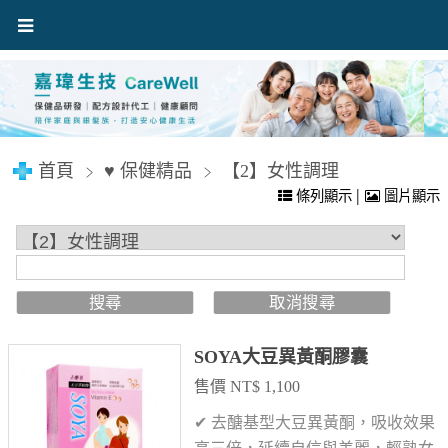
首頁
♥ 保健精品
【2】女性調理
|
條列顯示
圖片顯示
SOYA大豆異黃酮膠囊
售價 NT$ 1,100
✔ 去醣基型大豆異黃酮，吸收效果