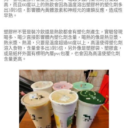
高，而且60度以上的熱飲會因為溫度溶出塑膠杯的塑化劑多
出3到5倍，影響體內黃體激素和神經元的連鎖反應，造成性
早熟。
塑膠杯不管是裝冷飲還是熱飲都會有塑化劑產生，實驗發現
喝多、喝少直接影響體內塑化劑含量，喝熱的像是熱豆漿、
熱米漿、熱湯，只要是溫度超過60度以上，高溫使得塑化劑
溶入食物，含量會多出3到5倍，另外像是塑膠袋、塑膠盒，
或是紙杯外圍有標明內層pvc包覆，也會因為高溫使塑化劑
含量更高。