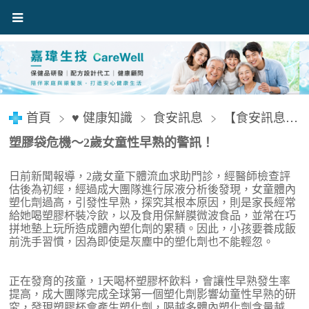
首頁
♥ 健康知識
食安訊息
【食安訊息】2歲女童性早熟的警訊！
塑膠袋危機～2歲女童性早熟的警訊！
日前新聞報導，2歲女童下體流血求助門診，經醫師檢查評
估後為初經，經過成大團隊進行尿液分析後發現，女童體內
塑化劑過高，引發性早熟，探究其根本原因，則是家長經常
給她喝塑膠杯裝冷飲，以及食用保鮮膜微波食品，並常在巧
拼地墊上玩所造成體內塑化劑的累積。因此，小孩要養成飯
前洗手習慣，因為即使是灰塵中的塑化劑也不能輕忽。
正在發育的孩童，1天喝杯塑膠杯飲料，會讓性早熟發生率
提高，成大團隊完成全球第一個塑化劑影響幼童性早熟的研
究，發現塑膠杯會產生塑化劑，喝越多體內塑化劑含量越