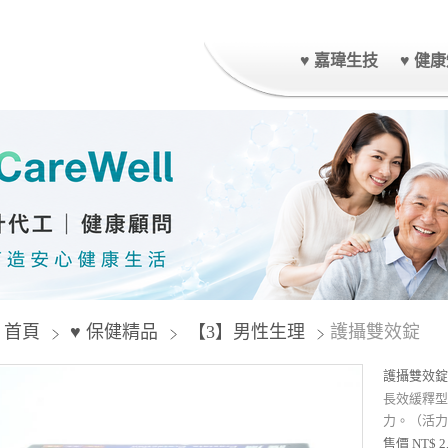
♥ 嘉瑋生技
♥ 健
首頁
♥ 保健精品
【3】男性生理
護攝雙效錠
護攝雙效錠
長效緩釋型
力。（活力
售價 NT$ 2,