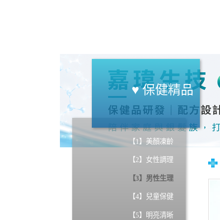
♥ 保健精品
【1】美顏凍齡
【2】女性調理
【3】男性生理
【4】兒童保健
【5】明亮清晰