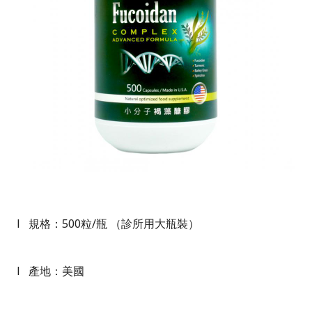
l
規格：
500
粒
/
瓶 （診所用大瓶裝）
l
產地：美國