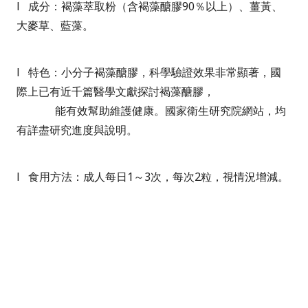
l
成分：褐藻萃取粉（含褐藻醣膠
90
％以上）、薑黃、
大麥草、藍藻。
l
特色：小分子褐藻醣膠，科學驗證效果非常顯著，國
際上已有近千篇醫學文獻探討褐藻醣膠，
能有效幫助維護健康。
國家衛生研究院網站，均
有詳盡研究進度與說明。
l
食用方法：成人每日
1
～
3
次，每次
2
粒，視情況增減。