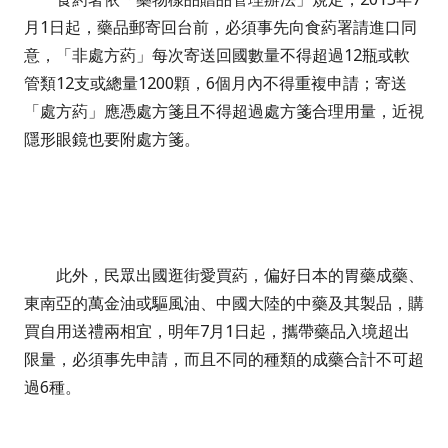
月1日起，藥品郵寄回台前，必須事先向食葯署請進口同
意，「非處方葯」每次寄送回國數量不得超過12瓶或軟
管類12支或總量1200顆，6個月內不得重複申請；寄送
「處方葯」應憑處方箋且不得超過處方箋合理用量，近視
隱形眼鏡也要附處方箋。
此外，民眾出國逛街愛買葯，偏好日本的胃藥成藥、
東南亞的萬金油或驅風油、中國大陸的中藥及其製品，購
買自用送禮兩相宜，明年7月1日起，攜帶藥品入境超出
限量，必須事先申請，而且不同的種類的成藥合計不可超
過6
種。