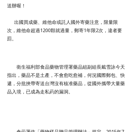
送辦喔！
出國買成藥、維他命或託人國外寄藥注意，限量限
次，維他命超過1200顆就過量，郵寄1年限2次，違者要
罰。
衛生福利部食品藥物管理署藥品組副組長戴雪詠今天
指出，藥品不是土產，不會愈吃愈補，何況國際郵包、快
遞，分批挾帶寄送台灣沒有核准藥品，從國外攜帶大量藥
品入境，已成為走私葯的漏洞。
食葯署依「藥物樣品贈品管理辦法」規定，2015年7