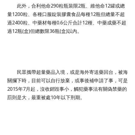
此外，合利他命290粒瓶裝限2瓶、維他命12罐或總
量1200粒、各種口服錠裝膠囊食品每種12瓶但總量不超
過2400粒、中藥材每種0.6公斤合計12種、中藥成藥不超
過12瓶(盒)但總數限36瓶(盒)以內。
民眾攜帶超量藥品入境，或是海外寄送藥回台，被海
關攔下時，目前可以自行放棄，或事後補申請了事，可是
2015年7月起，沒收銷毀事小，觸犯藥事法有關偽禁藥的
罰則是大，最重被處10年以下刑期。